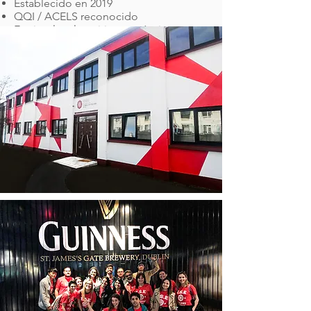
Establecido en 2019
QQI / ACELS reconocido
Equipo local positivo y enérgico.
Dedicados a brindarles a nuestros
estudiantes una experiencia positiva.
Propiedad irlandesa independiente
Cursos para adultos y jóvenes
Fantásticas instalaciones con sala de
juegos.