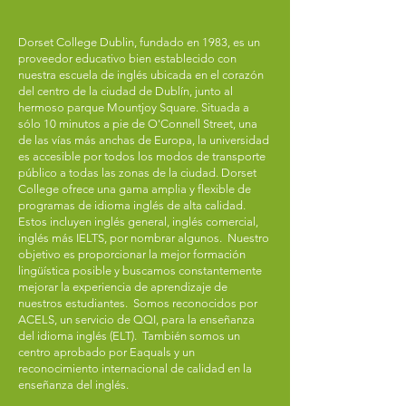
Dorset College Dublin, fundado en 1983, es un
proveedor educativo bien establecido con
nuestra escuela de inglés ubicada en el corazón
del centro de la ciudad de Dublín, junto al
hermoso parque Mountjoy Square. Situada a
sólo 10 minutos a pie de O'Connell Street, una
de las vías más anchas de Europa, la universidad
es accesible por todos los modos de transporte
público a todas las zonas de la ciudad. Dorset
College ofrece una gama amplia y flexible de
programas de idioma inglés de alta calidad.
Estos incluyen inglés general, inglés comercial,
inglés más IELTS, por nombrar algunos. Nuestro
objetivo es proporcionar la mejor formación
lingüística posible y buscamos constantemente
mejorar la experiencia de aprendizaje de
nuestros estudiantes. Somos reconocidos por
ACELS, un servicio de QQI, para la enseñanza
del idioma inglés (ELT). También somos un
centro aprobado por Eaquals y un
reconocimiento internacional de calidad en la
enseñanza del inglés.