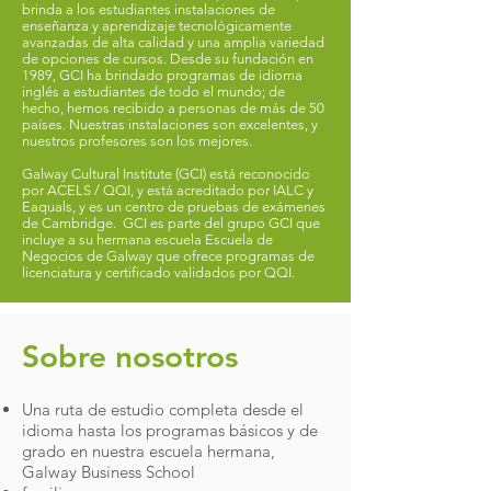
brinda a los estudiantes instalaciones de
enseñanza y aprendizaje tecnológicamente
avanzadas de alta calidad y una amplia variedad
de opciones de cursos. Desde su fundación en
1989, GCI ha brindado programas de idioma
inglés a estudiantes de todo el mundo; de
hecho, hemos recibido a personas de más de 50
países. Nuestras instalaciones son excelentes, y
nuestros profesores son los mejores.
Galway Cultural Institute (GCI) está reconocido
por ACELS / QQI, y está acreditado por IALC y
Eaquals, y es un centro de pruebas de exámenes
de Cambridge. GCI es parte del grupo GCI que
incluye a su hermana escuela Escuela de
Negocios de Galway que ofrece programas de
licenciatura y certificado validados por QQI.
Sobre nosotros
Una ruta de estudio completa desde el
idioma hasta los programas básicos y de
grado en nuestra escuela hermana,
Galway Business School