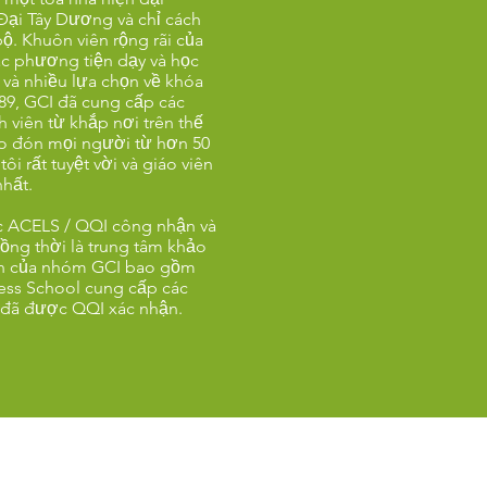
a Đại Tây Dương và chỉ cách
ộ. Khuôn viên rộng rãi của
ác phương tiện dạy và học
 và nhiều lựa chọn về khóa
989, GCI đã cung cấp các
 viên từ khắp nơi trên thế
hào đón mọi người từ hơn 50
ôi rất tuyệt vời và giáo viên
nhất.
c ACELS / QQI công nhận và
ồng thời là trung tâm khảo
ần của nhóm GCI bao gồm
ess School cung cấp các
 đã được QQI xác nhận.