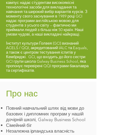
кампус надає студентам високоякісні
технологічні засоби для викладання та
навчання та широкий вибір варіантів курсів. З
моменту свого заснування в 1989 році GCI
надає програми англійською мовою для
студентів з усього світу – фактично ми
приймали людей з більш ніж 50 країн. Наші
умови чудові, а наші викладачі найкращі.
Інститут культури Голвея (GCI) визнаний
ACELS / QQI, акредитований IALC та Eaquals,
а також є центром тестування іспитів у
Кембриджі. GCI, що входить до його сестри
GCI групи школа Galway Business School, яка
пропонує перевірені QQI програми бакалавра
та сертифікатів.
Про нас
Повний навчальний шлях від мови до
базових і дипломних програм у нашій
дочірній школі, Galway Business School
Сімейний біг
Незалежна ірландська власність