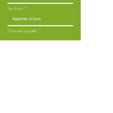
Typ kurzu
Zdravotní pojištění
Komentáře
Vyžádejte si cenovou nabídku