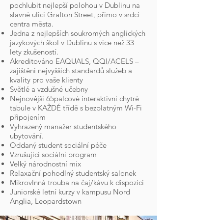
pochlubit nejlepší polohou v Dublinu na
slavné ulici Grafton Street, přímo v srdci
centra města.
Jedna z nejlepších soukromých anglických
jazykových škol v Dublinu s více než 33
lety zkušeností.
Akreditováno EAQUALS, QQI/ACELS –
zajištění nejvyšších standardů služeb a
kvality pro vaše klienty
Světlé a vzdušné učebny
Nejnovější 65palcové interaktivní chytré
tabule v KAŽDÉ třídě s bezplatným Wi-Fi
připojením
Vyhrazený manažer studentského
ubytování.
Oddaný student sociální péče
Vzrušující sociální program
Velký národnostní mix
Relaxační pohodlný studentský salonek
Mikrovlnná trouba na čaj/kávu k dispozici
Juniorské letní kurzy v kampusu Nord
Anglia, Leopardstown