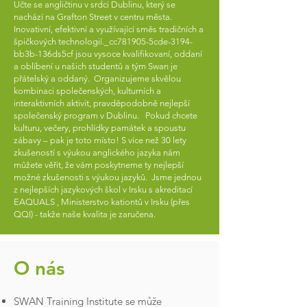
Učte se angličtinu v srdci Dublinu, který se
nachází na Grafton Street v centru města.
Inovativní, efektivní a využívající směs tradičních a
špičkových technologií._cc781905-5cde-3194-
bb3b-136ds5cf jsou vysoce kvalifikovaní, oddaní
a oblíbení u našich studentů a tým Swan je
přátelský a oddaný. Organizujeme skvělou
kombinaci společenských, kulturních a
interaktivních aktivit, pravděpodobně nejlepší
společenský program v Dublinu. Pokud chcete
kulturu, večery, prohlídky památek a spoustu
zábavy – pak je toto místo! S více než 30 lety
zkušeností s výukou anglického jazyka nám
můžete věřit, že vám poskytneme ty nejlepší
možné zkušenosti s výukou jazyků. Jsme jednou
z nejlepších jazykových škol v Irsku s akreditací
EAQUALS , Ministerstvo kationtů v Irsku (přes
QQI) - takže naše kvalita je zaručena.
O nás
SWAN Training Institute se může