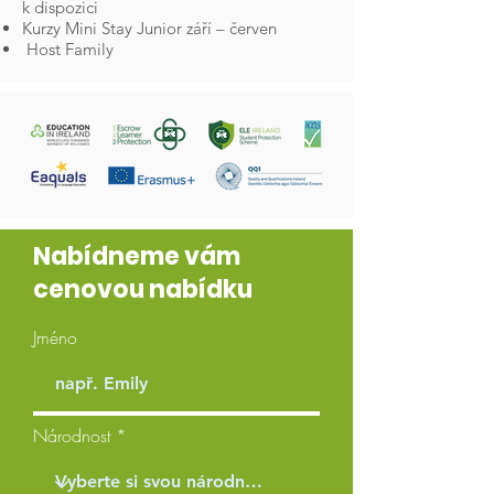
k dispozici
Kurzy Mini Stay Junior září – červen
Host Family
Nabídneme vám
cenovou nabídku
Jméno
Národnost