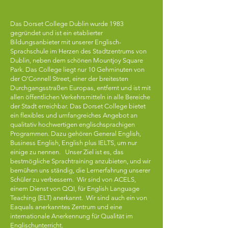
Das Dorset College Dublin wurde 1983
gegründet und ist ein etablierter
Bildungsanbieter mit unserer Englisch-
Sprachschule im Herzen des Stadtzentrums von
Dublin, neben dem schönen Mountjoy Square
Park. Das College liegt nur 10 Gehminuten von
der O'Connell Street, einer der breitesten
Durchgangsstraßen Europas, entfernt und ist mit
allen öffentlichen Verkehrsmitteln in alle Bereiche
der Stadt erreichbar. Das Dorset College bietet
ein flexibles und umfangreiches Angebot an
qualitativ hochwertigen englischsprachigen
Programmen. Dazu gehören General English,
Business English, English plus IELTS, um nur
einige zu nennen. Unser Ziel ist es, das
bestmögliche Sprachtraining anzubieten, und wir
bemühen uns ständig, die Lernerfahrung unserer
Schüler zu verbessern. Wir sind von ACELS,
einem Dienst von QQI, für English Language
Teaching (ELT) anerkannt. Wir sind auch ein von
Eaquals anerkanntes Zentrum und eine
internationale Anerkennung für Qualität im
Englischunterricht.