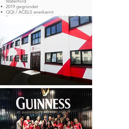
Waterford
2019 gegründet
QQI / ACELS anerkannt
Positives und energisches lokales Team
Engagiert, um unseren Schülern eine
positive Erfahrung zu bieten
Unabhängig in irischem Besitz
Erwachsenen- und Jugendkurse
Fantastische Einrichtungen mit
Spielzimmer