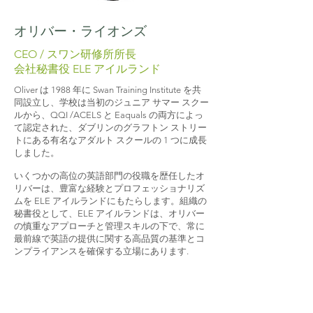
オリバー・ライオンズ
CEO / スワン研修所所長
会社秘書役 ELE アイルランド
Oliver は 1988 年に Swan Training Institute を共
同設立し、学校は当初のジュニア サマー スクー
ルから、QQI /ACELS と Eaquals の両方によっ
て認定された、ダブリンのグラフトン ストリー
トにある有名なアダルト スクールの 1 つに成長
しました。
いくつかの高位の英語部門の役職を歴任したオ
リバーは、豊富な経験とプロフェッショナリズ
ムを ELE アイルランドにもたらします。組織の
秘書役として、ELE アイルランドは、オリバー
の慎重なアプローチと管理スキルの下で、常に
最前線で英語の提供に関する高品質の基準とコ
ンプライアンスを確保する立場にあります.