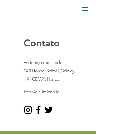
Contato
Endereço registrado:
GCI House, Salthill, Galway,
H91 CDW4, Irlanda
info@ele-ireland.ie