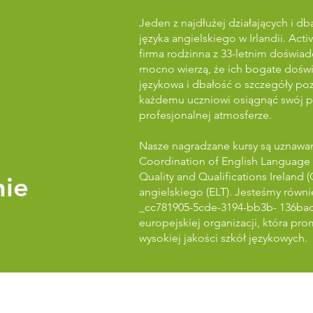
Jeden z najdłużej działających i d
języka angielskiego w Irlandii. Act
firma rodzinna z 33-letnim doświa
mocno wierzą, że ich bogate doświ
językowa i dbałość o szczegóły p
każdemu uczniowi osiągnąć swój pot
profesjonalnej atmosferze.
Nasze nagradzane kursy są uznaw
Coordination of English Language 
Quality and Qualifications Ireland 
nie
angielskiego (ELT). Jesteśmy równ
_cc781905-5cde-3194-bb3b-
136ba
europejskiej organizacji, która pro
wysokiej jakości szkół językowych.