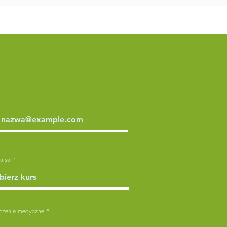
ursu
czenie medyczne