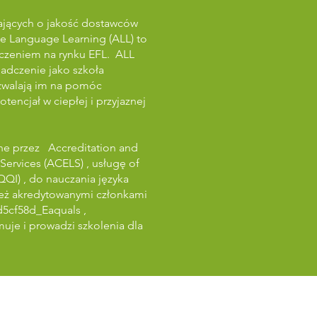
bających o jakość dostawców
ive Language Learning (ALL) to
dczeniem na rynku EFL. ALL
adczenie jako szkoła
ozwalają im na pomóc
encjał w ciepłej i przyjaznej
ane przez
Accreditation and
Services (ACELS)
, usługę of
(QQI)
, do nauczania języka
ież akredytowanymi członkami
d5cf58d_Eaquals
,
muje i prowadzi szkolenia dla