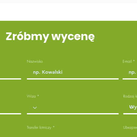
Zróbmy wycenę
Nazwisko
E-mail
Wiza
Rodzaj k
Transfer lotniczy
Ubezpie