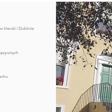
 Irlandii i Dublinie
języcznych
dachu