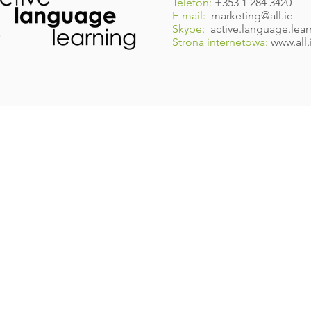
Telefon:
+353 1 284 3420
E-mail:
marketing@all.ie
Skype:
active.language.lear
Strona internetowa:
www.all.